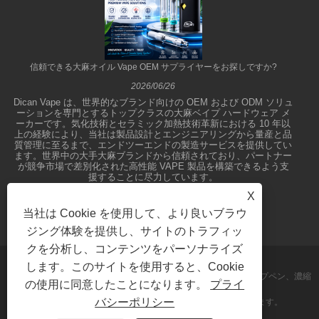
信頼できる大麻オイル Vape OEM サプライヤーをお探しですか?
2026/06/26
Dican Vape は、世界的なブランド向けの OEM および ODM ソリュ
ーションを専門とするトップクラスの大麻ベイプ ハードウェア メ
ーカーです。気化技術とセラミック加熱技術革新における 10 年以
上の経験により、当社は製品設計とエンジニアリングから量産と品
質管理に至るまで、エンドツーエンドの製造サービスを提供してい
ます。世界中の大手大麻ブランドから信頼されており、パートナー
が競争市場で差別化された高性能 VAPE 製品を構築できるよう支
援することに尽力しています。
X
当社は Cookie を使用して、より良いブラウ
ジング体験を提供し、サイトのトラフィッ
クを分析し、コンテンツをパーソナライズ
します。このサイトを使用すると、Cookie
著作権 © 2026 深センディカンテクノロジー株式会社- 大麻油ベイプペン、濃縮
の使用に同意したことになります。
プライ
バシーポリシー
ヴェポライザー、使い捨てベイプ - 無断複写・転載を禁じます。