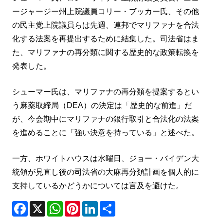
ージャージー州上院議員コリー・ブッカー氏、その他
の民主党上院議員らは先週、連邦でマリファナを合法
化する法案を再提出するために結集した。司法省はま
た、マリファナの再分類に関する歴史的な政策転換を
発表した。
シューマー氏は、マリファナの再分類を提案するとい
う麻薬取締局（DEA）の決定は「歴史的な前進」だ
が、今会期中にマリファナの銀行取引と合法化の法案
を進めることに「強い決意を持っている」と述べた。
一方、ホワイトハウスは水曜日、ジョー・バイデン大
統領が見直し後の司法省の大麻再分類計画を個人的に
支持しているかどうかについては言及を避けた。
Facebook
X
WhatsApp
Pinterest
LinkedIn
Share