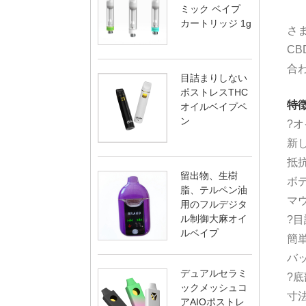
ミック ベイプ
カートリッジ 1g
さ
CB
合
目詰まりしない
ポストレスTHC
特徴
オイルベイプペ
ン
?オ
新し
抵抗
留出物、生樹
ボ
脂、テルペン油
マウ
用のフルデジタ
ル制御大麻オイ
?
ルベイプ
簡
バッ
デュアルセラミ
?
ックメッシュコ
寸法
アAIOポストレ