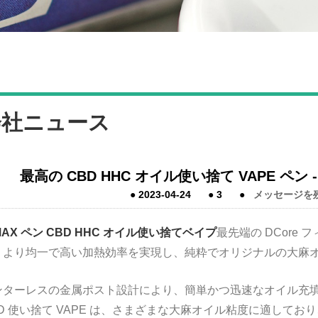
会社ニュース
最高の CBD HHC オイル使い捨て VAPE ペン - D 
●
2023-04-24
●
3
●
メッセージを
MAX ペン CBD HHC オイル使い捨てベイプ
最先端の DCore
、より均一で高い加熱効率を実現し、純粋でオリジナルの大麻
ンターレスの金属ポスト設計により、簡単かつ迅速なオイル充填が
D 使い捨て VAPE は、さまざまな大麻オイル粘度に適しており