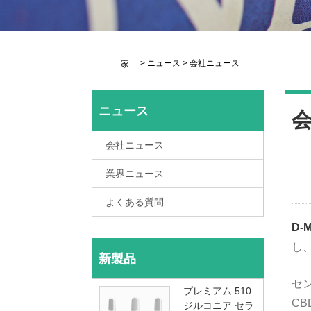
>
ニュース
>
会社ニュース
家
ニュース
会社ニュース
業界ニュース
よくある質問
D-
し
新製品
セ
プレミアム 510
CB
ジルコニア セラ