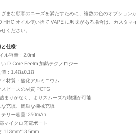
まざまな顧客のニーズを満たすために、複数の色のオプションが用
D HHC オイル使い捨て VAPE に興味がある場合は、カス
わせください。
と仕様:
イル容量：2.0ml
い D-Core Feelm 加熱テクノロジー
値：1.4Ω±0.1Ω
ディ材質：酸化アルミニウム
スピースの材質 PCTG
目詰まりがなく、よりスムーズな喫煙が可能
単な充填、簡単な機械充填
テリー容量: 350mAh
底部マイクロ充電ポート
: 113mm*13.5mm