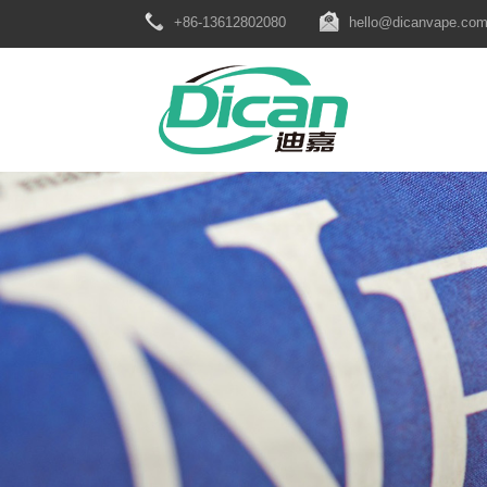
+86-13612802080
hello@dicanvape.co