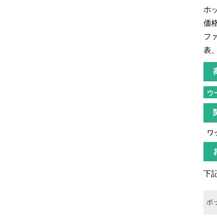
ホ
価
フ
表
ウ
ワ
下