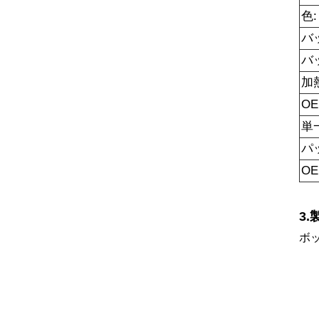
色:
バ
バ
加
O
単
パ
OE
3
ボ