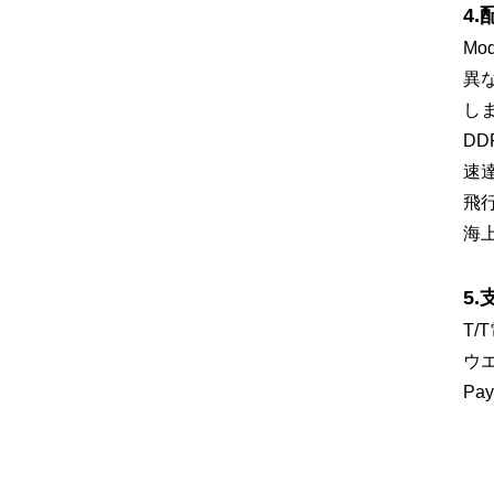
4
Mo
異
し
D
速達
飛
海
5
T/
ウ
Pa