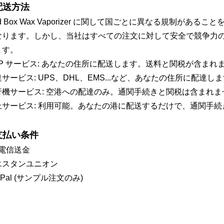
.配送方法
d Box Wax Vaporizer に関して国ごとに異なる規制が
なります。しかし、当社はすべての注文に対して安全で競争力
ます。
DP サービス: あなたの住所に配送します。送料と関税が含まれ
サービス: UPS、DHL、EMS...など、あなたの住所に配達
行機サービス: 空港への配達のみ。通関手続きと関税は含まれま
上サービス: 利用可能。あなたの港に配送するだけで、通関手
.支払い条件
T電信送金
エスタンユニオン
yPal (サンプル注文のみ)