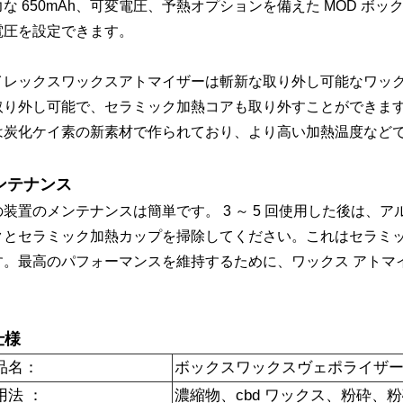
な 650mAh、可変電圧、予熱オプションを備えた MOD ボッ
電圧を設定できます。
イレックスワックスアトマイザーは斬新な取り外し可能なワッ
取り外し可能で、セラミック加熱コアも取り外すことができま
は炭化ケイ素の新素材で作られており、より高い加熱温度など
ンテナンス
の装置のメンテナンスは簡単です。 3 ～ 5 回使用した後は、
クとセラミック加熱カップを掃除してください。これはセラミ
す。最高のパフォーマンスを維持するために、ワックス アトマイザ
。
仕様
品名：
ボックスワックスヴェポライザ
用法 ：
濃縮物、cbd ワックス、粉砕、粉砕