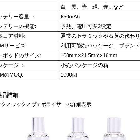
白、黒、青、緑、赤...など
ッテリー容量 ：
650mAh
ッテリーの機能:
予熱、電圧可変3設定
熱コア材料:
通常のセラミックや石英の代わ
EMサービス:
利用可能なパッケージ、ブラン
一ポッドのサイズ:
100mm×21.5mm×16mm
ッケージ ：
小売パッケージの箱
MのMOQ:
1000個
.製品詳細
ックスワックスヴェポライザーの詳細表示