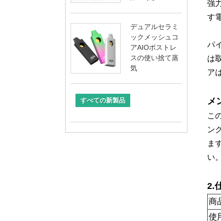
強力
す
デュアルセラミ
ックメッシュコ
パ
アAIOポストレ
スの使い捨て蒸
は
気
ア
メ
すべての新製品
こ
ン
ま
い
2.
商
使