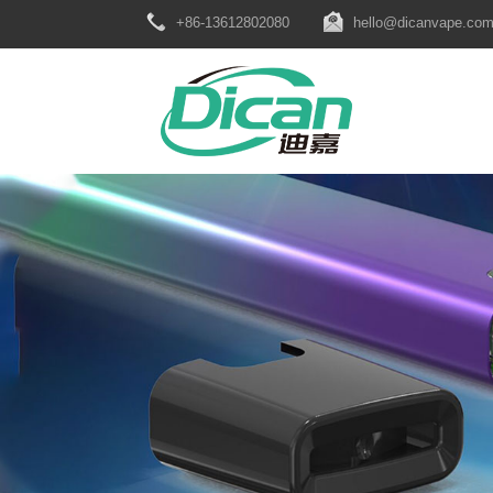
+86-13612802080
hello@dicanvape.co