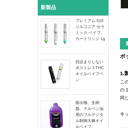
新製品
プレミアム 510
ジルコニア セラ
ミック ベイプ
カートリッジ 1g
ボ
目詰まりしない
ポストレスTHC
1
オイルベイプペ
ン
こ
の
同
留出物、生樹
脂、テルペン油
キ
用のフルデジタ
ル制御大麻オイ
ルベイプ